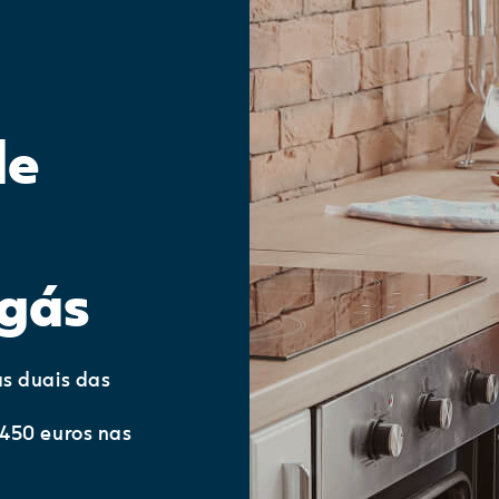
de
 gás
s duais das
450 euros nas