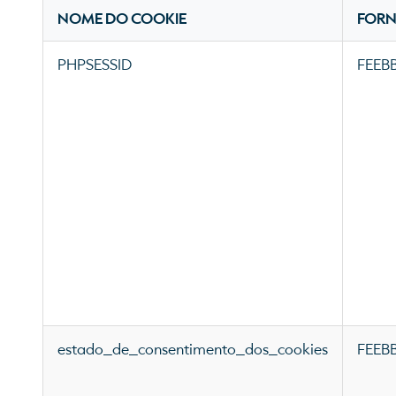
NOME DO COOKIE
FOR
PHPSESSID
FEEB
estado_de_consentimento_dos_cookies
FEEB