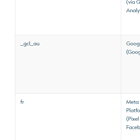
(via 
Analy
_gcl_au
Googl
(Goog
fr
Meta
Platfo
(Pixel
Face