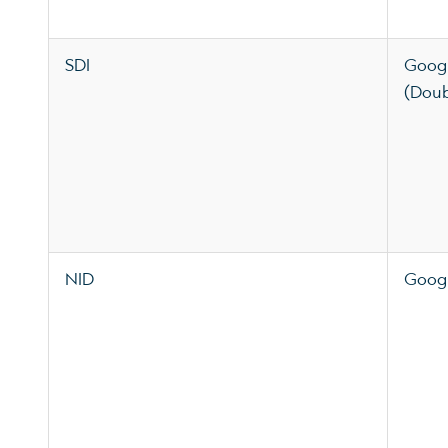
SDI
Googl
(Doub
NID
Googl