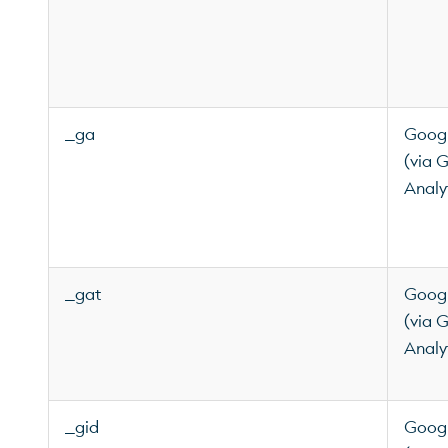
_ga
Googl
(via 
Analy
_gat
Googl
(via 
Analy
_gid
Googl